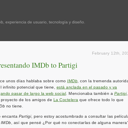
, experiencia de usuario, tecnología y diseño.
February 12th, 20
resentando IMDb to Partigi
ce unos días hablaba sobre como
IMDb
, con la tremenda autorid
el infinito potencial que tiene,
está anclada en el pasado y va
jando pasar de largo la web social
. Mencionaba también a
Partigi
,
 proyecto de los amigos de
La Coctelera
que ofrece todo lo que
Db
no tiene.
 encanta
Partigi
, pero estoy acostumbrado a consultar las películ
n
IMDb
, así que pensé ¿Por qué no conectarlas de alguna manera