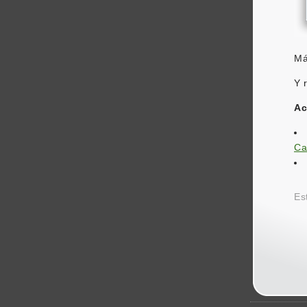
Má
Y 
Ac
Ca
Es