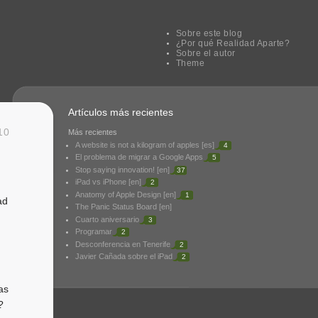
Sobre este blog
¿Por qué Realidad Aparte?
Sobre el autor
Theme
Artículos más recientes
10
Más recientes
A website is not a kilogram of apples [es]
4
El problema de migrar a Google Apps
5
Stop saying innovation! [en]
37
iPad vs iPhone [en]
2
Anatomy of Apple Design [en]
1
ad
The Panic Status Board [en]
Cuarto aniversario
3
Programar
2
Desconferencia en Tenerife
2
Javier Cañada sobre el iPad
2
as
?