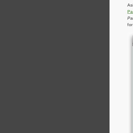
As
Par
Par
fo