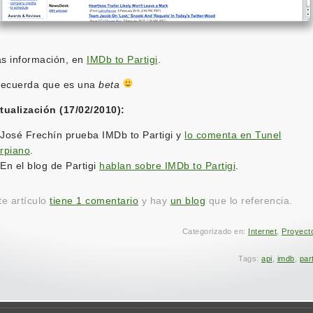
s información, en
IMDb to Partigi
.
recuerda que es una
beta
tualización (17/02/2010):
José Frechín prueba IMDb to Partigi y
lo comenta en Tunel
rpiano
.
En el blog de Partigi
hablan sobre IMDb to Partigi
.
te artículo
tiene 1 comentario
y hay
un blog
que lo referencia.
Categorizado en:
Internet
,
Proyect
Tags:
api
,
imdb
,
part