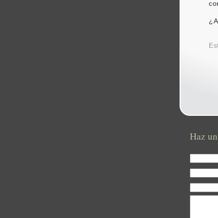
co
¿A
Es
Haz un