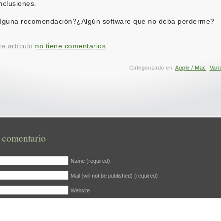
nclusiones.
lguna recomendación?¿Algún software que no deba perderme?
te artículo
no tiene comentarios
.
Categorizado en:
Apple / Mac
,
Vari
 comentario
Name (required)
Mail (will not be published) (required)
Website