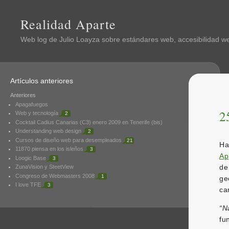
Realidad Aparte
Web log de
Julio Loayza
sobre estándares web, accesibilidad web
Artículos anteriores
Anteriores
Apagafuegos
2
Web y tecnología
2
Cocktail Cadius Canarias (C3) enero 2009 en Tenerife (bis)
Understanding web design
2
Cursos de diseño web para desempleados
21
Ha
11870 piensa en los isleños
3
Ap
Loogic Base
3
de
ZunaVision y SteetView
Congreso de Webmasters 2008
1
ge
I love TFE
3
ca
“N
fu