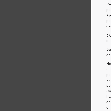
Pe
pe
Ap
pe
de
¿Q
in
Bu
de
He
mu
pe
al
pe
(m
h
en
en