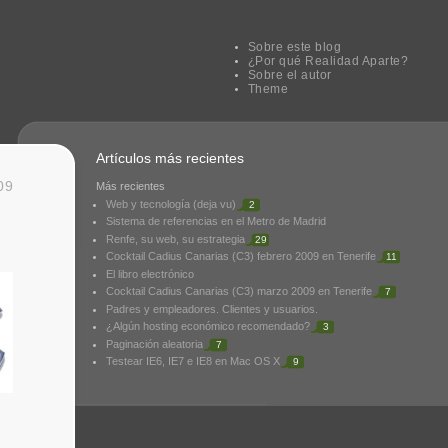
Sobre este blog
¿Por qué Realidad Aparte?
Sobre el autor
Theme
Artículos más recientes
09
Más recientes
Web y tecnología (deja vu)
2
Sistema de referencias en el Metro de Madrid
Renfe, su web, su estrategia
29
Cocktail Cadius Canarias (C3) febrero 2009 en Tenerife
11
El libro electrónico
Cocktail Cadius Canarias (C3) marzo 2009 en Tenerife
7
Padres y empleadores. Clientes y usuarios.
¿Algún hosting económico recomendado?
3
Paginación aleatoria
7
Testear IE6, IE7 e IE8 en Mac OS X
9