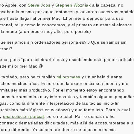
ro Apple, con
Steve Jobs
y
Stephen Wozniak
a la cabeza, no
nsaban lo mismo por aquel entonces y lanzaron sucesivos model
ple hasta llegar al primer Mac. El primer ordenador para uso
rsonal, tal y como lo conocemos, y el primero en estar al alcance
 la mano (a un precio muy alto, pero posible)
ué seríamos sin ordenadores personales? ¿Qué seríamos sin
ternet?
eno, pues “para celebrarlo” estoy escribiendo este primer artículo
sde mi primer Mac 😀
 tardado, pero he cumplido
mi promesa
y un anhelo durante
chos muchos años. Espero que la experiencia sea buena y me
rmita ser más productivo. Por el momento estoy encontrando
gunas herramientas muy interesantes y también algunas pequeña
gas, como la diferente interpretación de las teclas inicio-fin
uchísimo más lógicas en windows) y que tanto uso. Para la cual
ay
una solución parcial
, pero no total. Por lo demás no he
contrado demasiadas dificultades, más allá de acostumbrarse a u
torno diferente. Ya comentaré dentro de unos meses mis