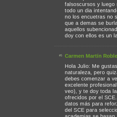
falsoscursos y luego 
todo un dia intentan
no los encuetras no s
que a demas se burla
aquellos subencionad
doy con ellos es un l
Carmen Martín Robl
#5
Hola Julio: Me gusta
naturaleza, pero quiz
debes comenzar a ver
excelente profesional
veo), y te doy toda l
ofrecidos por el SCE.
datos más para reforz
del SCE para seleccio
academias se basan 