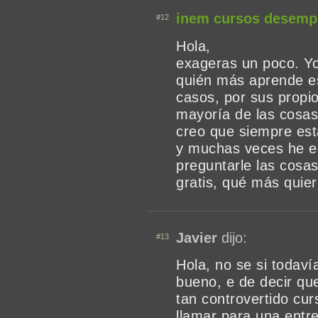
inem cursos desemp
#12
Hola,
exageras un poco. Yo
quién más aprende es
casos, por sus propi
mayoría de las cosas
creo que siempre est
y muchas veces he ec
preguntarle las cosa
gratis, qué más quie
Javier
dijo:
#13
Hola, no se si todaví
bueno, e de decir q
tan controvertido cu
llamar para una entr