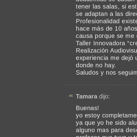
tener las salas, si e
se adaptan a las dire
Profesionalidad exis
hace más de 10 años
causa porque se me 
Taller Innovadora “c
Realización Audiovis
experiencia me dejó 
donde no hay.
Saludos y nos segui
Tamara
dijo:
#6
Buenas!
yo estoy completame
ya que yo he sido al
alguno mas para dese