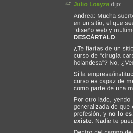
Julio Loayza
dijo:
#17
Andrea: Mucha suerte
en un sitio, el que s
“diseño web y multim
DESCÁRTALO
.
¿Te fiarías de un sit
curso de “cirugía car
holandesa”? No, ¿Ve
Si la empresa/institu
curso es capaz de me
como parte de una 
Por otro lado, yendo 
generalizada de que 
profesión, y
no lo es
existe
. Nadie te pue
Dentro del campo de 