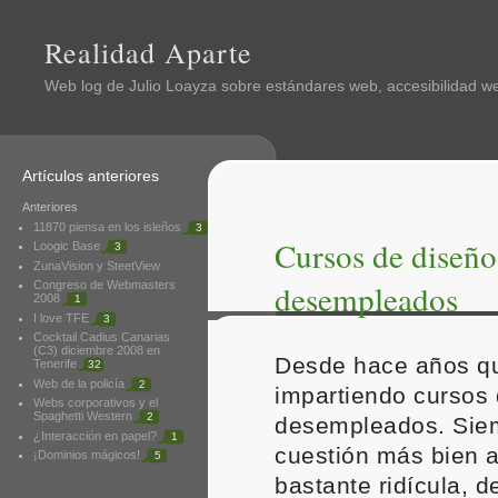
Realidad Aparte
Web log de
Julio Loayza
sobre estándares web, accesibilidad web
Artículos anteriores
Anteriores
11870 piensa en los isleños
3
Cursos de diseño
Loogic Base
3
ZunaVision y SteetView
desempleados
Congreso de Webmasters
2008
1
I love TFE
3
Cocktail Cadius Canarias
(C3) diciembre 2008 en
Desde hace años qu
Tenerife
32
Web de la policía
2
impartiendo cursos
Webs corporativos y el
Spaghetti Western
2
desempleados. Sie
¿Interacción en papel?
1
cuestión más bien a
¡Dominios mágicos!
5
bastante ridícula, 