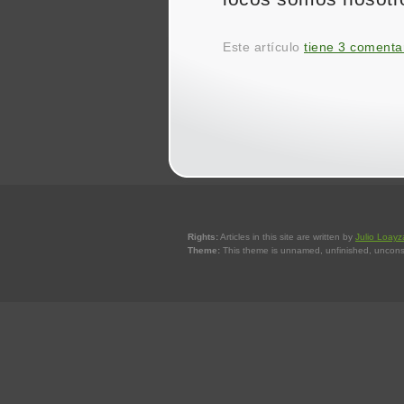
Este artículo
tiene 3 comenta
Rights:
Articles in this site are written by
Julio Loayz
Theme:
This theme is unnamed, unfinished, uncons