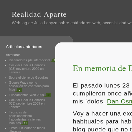
Realidad Aparte
Web log de
Julio Loayza
sobre estándares web, accesibilidad web
Artículos anteriores
Anteriores
Diseñadores ¡de interacción!
2
En memoria de D
Cocktail Cadius Canarias
(C3) noviembre 2009 en
Tenerife
Sobre el cierre de Geocities
Google Wave como
El pasado lunes 23
aplicación de escritorio para
Mac
7
cumplieron once añ
Fundamentos Web 2009
8
mis ídolos,
Dan Os
Cocktail Cadius Canarias
(C3) septiembre 2009 en
Tenerife
Voy a hacer una exc
Técnicas de
posicionamiento
fraudulentas y clientes
habituales para habl
incautos
11
blog puede que no t
Times, un lector de feeds
diferente