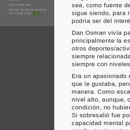
sea, como fuente de
Una simple foto
Interfaz de desplazamiento
sigue siendo, para 
de Google Maps
1
podría ser del inter
Dan Osman vivía par
principalmente la e
otros deportes/acti
siempre relacionada
siempre con niveles
Era un apasionado d
que le gustaba, per
manera. Como escal
nivel alto, aunque, 
condición, no hubie
Si sobresalió fue p
capacidad mental pa