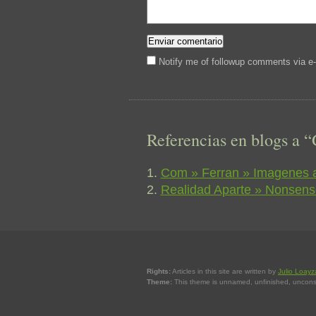
Notify me of followup comments via e-
Referencias en blogs a “
Com » Ferran » Imagenes al
Realidad Aparte » Nonsen
Rights:
Articles in this site are written by
Julio Loayz
Theme:
This theme is unnamed, unfinished, uncons