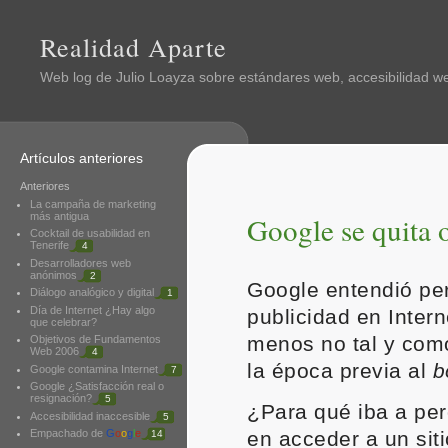
Realidad Aparte
Web log de
Julio Loayza
sobre estándares web, accesibilidad web
Artículos anteriores
Anteriores
La campaña de marketing
más antigua
Google se quita 
Cocktail de usabilidad en
Tenerife
4
Desarrolladores web
anónimos
2
Google entendió pe
Diálogo analógico y digital
1
Día de Internet ¿Hay algo
publicidad en Intern
que celebrar?
menos no tal y com
Objetivos de Fundamentos
Web 2006
4
la época previa al
b
Google contamina Internet
7
Google ¿Satisfacción real o
resignación?
5
¿Para qué iba a per
Accesibilidad inaccesible
5
Empachado de
G
o
o
g
l
e
en acceder a un sit
14