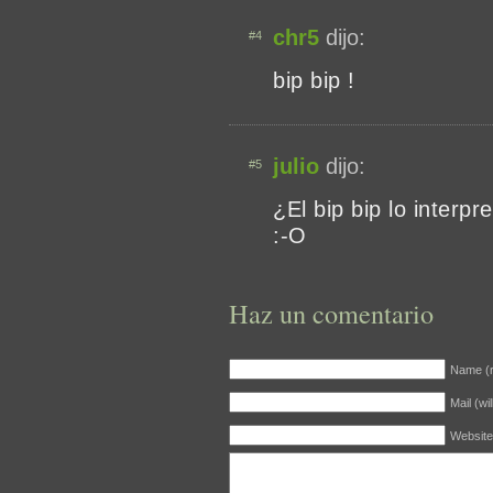
chr5
dijo:
#4
bip bip !
julio
dijo:
#5
¿El bip bip lo interp
:-O
Haz un comentario
Name (r
Mail (wi
Website