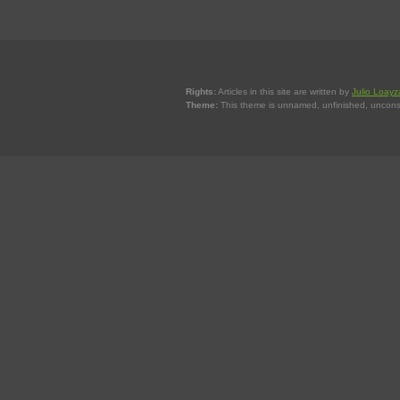
Rights:
Articles in this site are written by
Julio Loayz
Theme:
This theme is unnamed, unfinished, uncons