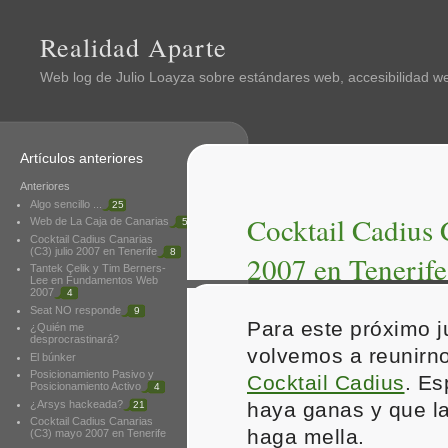
Realidad Aparte
Web log de
Julio Loayza
sobre estándares web, accesibilidad web
Artículos anteriores
Anteriores
Algo sencillo ...
25
Cocktail Cadius 
Web de La Caja de Canarias
5
Cocktail Cadius Canarias
(C3) julio 2007 en Tenerife
8
2007 en Tenerife
Tantek Çelik y Tim Berners-
Lee en Fundamentos Web
2007
4
Seat NO responde
9
Para este próximo 
¿Quién me
desprocrastinará?
volvemos a reunirn
El búnker
Posicionamiento Pasivo y
Cocktail Cadius
. E
Posicionamiento Activo
4
¿Arsys hackeada?
haya ganas y que l
21
Cocktail Cadius Canarias
haga mella.
(C3) mayo 2007 en Tenerife