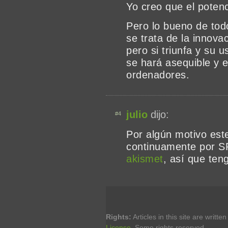
Yo creo que el potenci
Pero lo bueno de tod
se trata de la innova
pero si triunfa y su 
se hará asequible y e
ordenadores.
julio
dijo:
#4
Por algún motivo est
continuamente por SP
akismet
, así que ten
Rights:
Articles in this site are writte
License
. Some rights reserved.