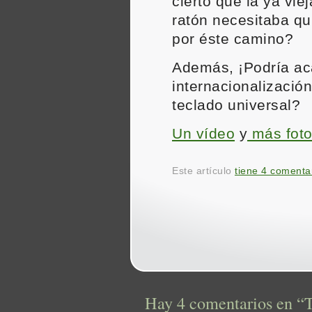
cierto que la ya vie
ratón necesitaba qu
por éste camino?
Además, ¡Podría ac
internacionalización
teclado universal?
Un vídeo
y
más fot
Este artículo
tiene 4 comenta
Hay 4 comentarios en “