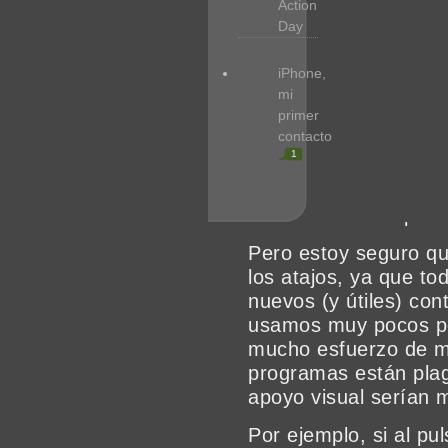
Action
circunstalmente un M
Day
CTRL se daría cuenta
CTRL + B (por bold) 
iPhone,
extraña razón para él
mi
primer
A lo que voy.
contacto
1
No creo que el hecho 
las funciones deberí
convenciones capric
Pero estoy seguro que
los atajos, ya que to
nuevos (y útiles) con
usamos muy pocos po
mucho esfuerzo de m
programas están plaga
apoyo visual serían m
Por ejemplo, si al p