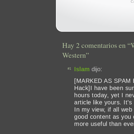
C
Hay 2 comentarios en “W
Western”
Islam
dijo:
#1
[MARKED AS SPAM 
Hack]I have been sur
hours today, yet I ne
article like yours. It
In my view, if all w
good content as you di
more useful than eve