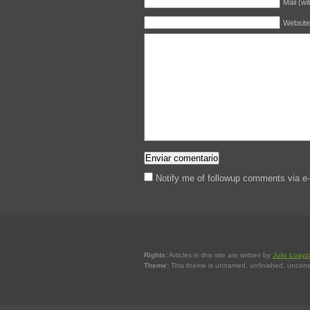
Mail (wi
Website
Notify me of followup comments via e-
Rights:
Articles in this site are written by
Julio Loayz
Theme:
This theme is unnamed, unfinished, uncons