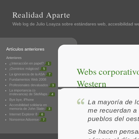
Realidad Aparte
Web log de
Julio Loayza
sobre estándares web, accesibilidad web
Artículos anteriores
Anteriores
¿Interacción en papel?
1
Webs corporativo
¡Dominios mágicos!
5
La ignorancia de la ASA
7
Western
Fundamentos Web 2008
Profesionales devaluados
3
La importancia (o
irrelevancia) de SiteMaps
4
Bye bye, iPhone
La mayoría de lo
Accesibilidad solidaria en
memoria de John Slatin
me recuerdan a 
3
Internet Explorer 8
6
pueblos del oest
Nonsense Adsense
7
Se hacen pensa